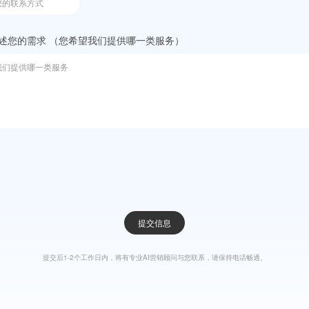
效果广告
金融解
牌高效触达
基于行业领先的AI技术，寻找并精准触
以低成本高
达目标用户，转化为规模化增长
营和精准触
述您的需求 （您希望我们提供哪一类服务）
提交信息
提交后1-2个工作日内，将有专业AI营销顾问与您联系，请保持电话畅通。