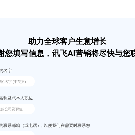
关于我们
助力全球客户生意增长
国内营销
谢您填写信息，讯飞AI营销将尽快与您
ADX
营销Saa
告，帮助效
连接广告主和开发者的核心枢纽，依托
软硬件一体
的名字
长
大模型驱动的AI算法技术体系，精准匹
团型连锁线
配广告与目标人群，助力广告主高效触
赋能汽车医
达用户
名称及您本人职位
品牌广告
国内媒
交易平台
依托精准人群洞察与高效曝光，助力品
抖音、快手
牌广告主实现声量与影响力的双重增长
助力电商品
的联系邮箱（或电话）, 以便我们在需要时联系您