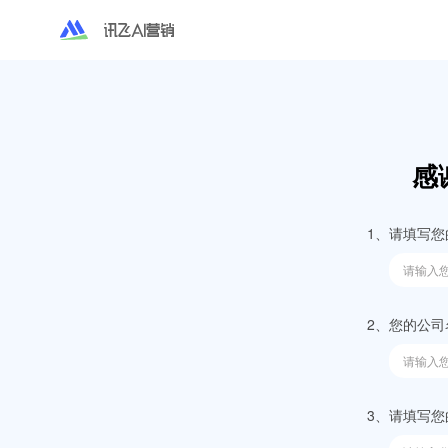
海外营销
感
程序化广告
技术和算法驱动的程序化广
1、
请填写您
果及品牌广告主实现营销增
2、
您的公司
红人营销
AI驱动全链路的海外红人
3、
请填写您