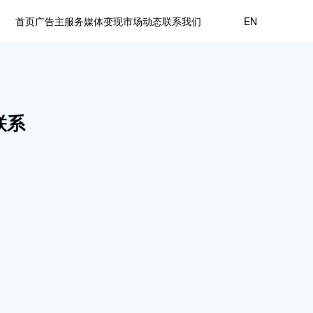
首页
广告主服务
媒体变现
市场动态
联系我们
EN
加入我们
帮助中心
联系
S
智慧营销解决方案，用于集
下服务场景，以大模型深度
美、高端零售等各行业
体代理
、百度、支付宝一级代理，
牌实现全链路增长