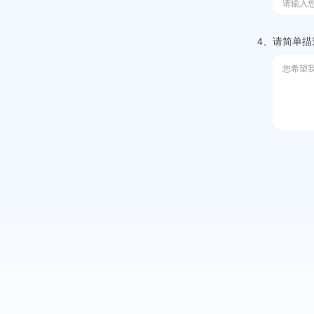
海外媒体代理
全球媒体代理业务，助力品
海外用户
4、
请简单描